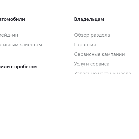
втомобили
Владельцам
Трейд-ин
Обзор раздела
тивным клиентам
Гарантия
Сервисные кампании
Услуги сервиса
или с пробегом
Запасные части и масла
Трейд-ин
Сервисные предложения
или с пробегом в наличии
Регламентное ТО и запись
Замена на новый
Руководства
 покупки
-одобрение
О дилерском центре
ание