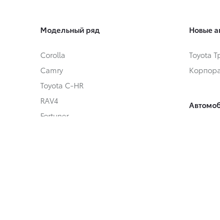
Модельный ряд
Новые а
Corolla
Toyota 
Camry
Корпора
Toyota C-HR
RAV4
Автомоб
Fortuner
Toyota 
Highlander
Автомоб
Land Cruiser Prado
Land Cruiser 300
Hilux
Условия
Alphard
Онлайн
Hiace
Страхов