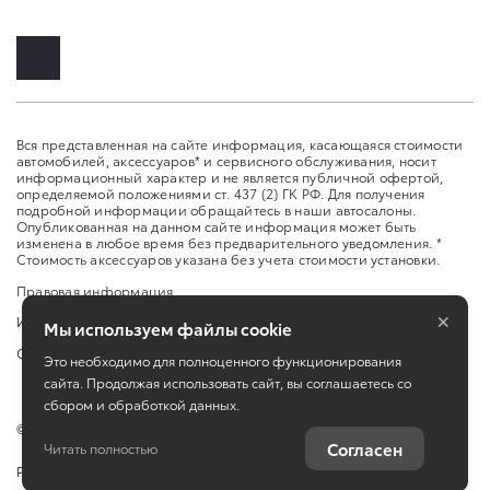
Вся представленная на сайте информация, касающаяся стоимости
автомобилей, аксессуаров* и сервисного обслуживания, носит
информационный характер и не является публичной офертой,
определяемой положениями ст. 437 (2) ГК РФ. Для получения
подробной информации обращайтесь в наши автосалоны.
Опубликованная на данном сайте информация может быть
изменена в любое время без предварительного уведомления. *
Стоимость аксессуаров указана без учета стоимости установки.
Правовая информация
×
Изменить настройку cookies
Мы используем файлы cookie
Сбросить cookie
Это необходимо для полноценного функционирования
сайта. Продолжая использовать сайт, вы соглашаетесь со
сбором и обработкой данных.
©
2026
ООО "Аксель-Норман"
Согласен
Читать полностью
Работает на технологиях
TradeDealer