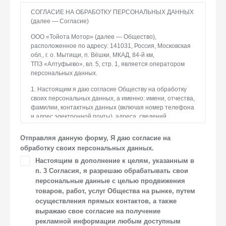
СОГЛАСИЕ НА ОБРАБОТКУ ПЕРСОНАЛЬНЫХ ДАННЫХ
(далее — Согласие)
ООО «Тойота Мотор» (далее — Общество),
расположенное по адресу: 141031, Россия, Московская
обл., г. о. Мытищи, п. Вёшки, МКАД, 84-й км,
ТПЗ «Алтуфьево», вл. 5, стр. 1, является оператором
персональных данных.
1. Настоящим я даю согласие Обществу на обработку
своих персональных данных, а именно: имени, отчества,
фамилии, контактных данных (включая номер телефона
и адрес электронной почты), адреса, сведений
о впечатлениях, интересах, предпочтениях
к автомобилю(-ям) и товарам/услугам, IP-адреса, сведений
Отправляя данную форму, Я даю согласие на
об устройстве, операционной системы устройства
обработку своих персональных данных.
и модели мобильного телефона посетителя сайта,
Настоящим в дополнение к целям, указанным в
уникального идентификатора посетителя сайта,
п. 3 Согласия, я разрешаю обрабатывать свои
предпочтительного времени и способа для контакта,
истории контактов.
персональные данные с целью продвижения
товаров, работ, услуг Общества на рынке, путем
2. Под обработкой персональных данных понимаются
осуществления прямых контактов, а также
следующие действия: сбор, запись, систематизация,
выражаю свое согласие на получение
накопление, хранение, уточнение (обновление,
рекламной информации любым доступным
изменение), извлечение, использование, передача