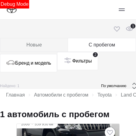
Debug Mode
1
Новые
С пробегом
2
Фильтры
Бренд и модель
Найдено: 1
 По умолчанию 
Главная
Автомобили с пробегом
Toyota
Land C
1 автомобиль с пробегом
2006
·
359 950 км
Toyota Land Cruiser Prado