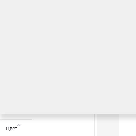
Toyota
10
Модель
Toyota Land Cruiser Prado
1
Toyota Highlander
1
Alphard
Hiace
Toyota RAV4
5
Toyota Corolla
2
Toyota Camry
1
Цвет