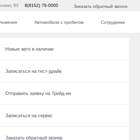
спект, 83
8(8152) 79-0000
Заказать обратный звонок
ложения
Автомобили с пробегом
Сотрудники
Получить консультацию по кредиту
Рассчитать кредит
Новые авто в наличии
Отправить заявку на Трейд-ин
Записаться на сервис
Записаться на тест-драйв
По умолчанию
Записаться на сервис
Отправить заявку на Трейд-ин
Отправить заявку на Трейд-ин
Заказать обратный звонок
Заказать обратный звонок
Записаться на сервис
нзин,
Заказать обратный звонок