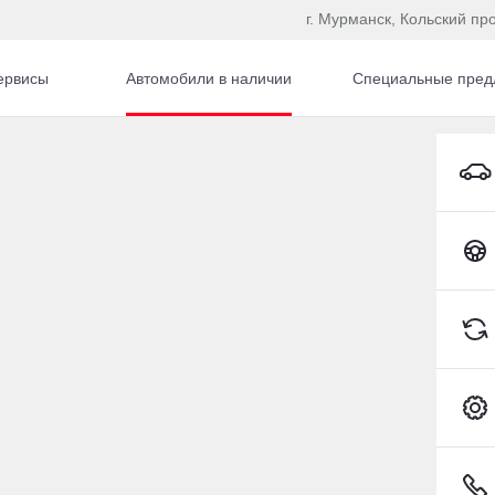
г. Мурманск, Кольский про
ервисы
Автомобили в наличии
Специальные пред
a
автомобиля с пробегом
Toyota C-HR
Сбросить
207 634 км
2013
·
183 001 км
ta Corolla
Toyota Corolla
(99 л.с.), МКПП, бензин,
1.6 л (122 л.с.), Вариатор, бе