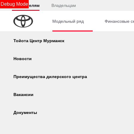
Debug Mode
Покупателям
Владельцам
Модельный ряд
Финансовые с
Главная
Автомобили с пробегом
Toyota
Coroll
Калькулятор
Тойота Центр Мурманск
Новые
С пробегом
Консультация по кредиту
Новости
2 
Цена
Онлайн-одобрение
Преимущества дилерского центра
, ₽
Corolla
Camry
Обзор раздела
Вакансии
Corolla
Документы
2014
·
Toyo
1.3 л 