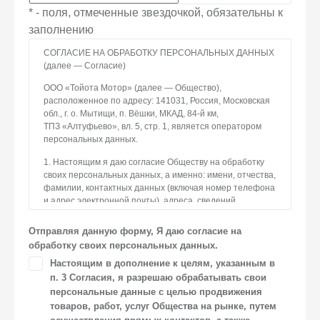
* - поля, отмеченные звездочкой, обязательны к
заполнению
СОГЛАСИЕ НА ОБРАБОТКУ ПЕРСОНАЛЬНЫХ ДАННЫХ
(далее — Согласие)
ООО «Тойота Мотор» (далее — Общество),
расположенное по адресу: 141031, Россия, Московская
обл., г. о. Мытищи, п. Вёшки, МКАД, 84-й км,
ТПЗ «Алтуфьево», вл. 5, стр. 1, является оператором
персональных данных.
1. Настоящим я даю согласие Обществу на обработку
своих персональных данных, а именно: имени, отчества,
фамилии, контактных данных (включая номер телефона
и адрес электронной почты), адреса, сведений
о впечатлениях, интересах, предпочтениях
к автомобилю(-ям) и товарам/услугам, IP-адреса, сведений
Отправляя данную форму, Я даю согласие на
об устройстве, операционной системы устройства
обработку своих персональных данных.
и модели мобильного телефона посетителя сайта,
Настоящим в дополнение к целям, указанным в
уникального идентификатора посетителя сайта,
п. 3 Согласия, я разрешаю обрабатывать свои
предпочтительного времени и способа для контакта,
истории контактов.
персональные данные с целью продвижения
товаров, работ, услуг Общества на рынке, путем
2. Под обработкой персональных данных понимаются