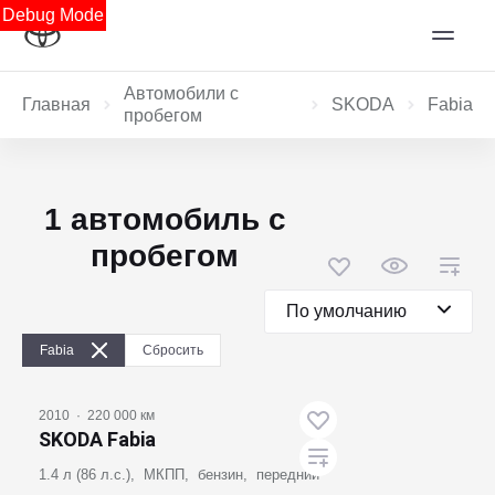
Debug Mode
Автомобили с
Главная
SKODA
Fabia
пробегом
1 автомобиль с
пробегом
По умолчанию
Fabia
Сбросить
2010
·
220 000 км
SKODA Fabia
1.4 л (86 л.с.), МКПП, бензин, передний