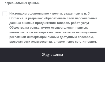
персональных данных.
персональных данных.
1. Настоящим я даю согласие Обществу на обработку
Настоящим в дополнение к целям, указанным в п. 3
своих персональных данных, а именно: имени, отчества,
Согласия, я разрешаю обрабатывать свои персональные
фамилии, контактных данных (включая номер телефона
данные с целью продвижения товаров, работ, услуг
Общества на рынке, путем осуществления прямых
и адрес электронной почты), адреса, сведений
контактов, а также выражаю свое согласие на получение
о впечатлениях, интересах, предпочтениях
рекламной информации любым доступным способом,
к автомобилю(-ям) и товарам/услугам, IP-адреса,
включая сети электросвязи, а также через сеть интернет.
сведений об устройстве, операционной системы
устройства и модели мобильного телефона посетителя
Жду звонка
сайта, уникального идентификатора посетителя сайта,
предпочтительного времени и способа для контакта,
истории контактов.
2. Под обработкой персональных данных понимаются
следующие действия: сбор, запись, систематизация,
накопление, хранение, уточнение (обновление,
изменение), извлечение, использование, передача
(предоставление, доступ), блокирование, удаление,