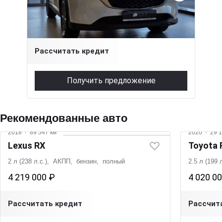
2 л (155 л.с.), АКПП, бензин, передний
3 790 000 ₽
Рассчитать кредит
Получить предложение
Рекомендованные авто
2018
·
89 547 км
2020
·
29 1
Lexus RX
Toyota
2 л (238 л.с.), АКПП, бензин, полный
2.5 л (199
4 219 000 ₽
4 020 0
Рассчитать кредит
Рассчит