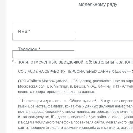
модельному ряду
Имя
*
Телефон
*
* - поля, отмеченные звездочкой, обязательны к запо
СОГЛАСИЕ НА ОБРАБОТКУ ПЕРСОНАЛЬНЫХ ДАННЫХ (далее — С
ООО «Тойота Мотор» (далее — Общество), расположенное по адрес
Московская обл., г. о. Мытищи, п. Вёшки, МКАД, 84-й км, ТПЗ «Алтуфье
является оператором персональных данных.
1. Настоящим я даю согласие Обществу на обработку своих персо
имени, отчества, фамилии, контактных данных (включая номер те
почты), адреса, сведений о впечатлениях, интересах, предпочтени
и товарам/услугам, IP-адреса, сведений об устройстве, операцион
и модели мобильного телефона посетителя сайта, уникального и
сайта, предпочтительного времени и способа для контакта, истори