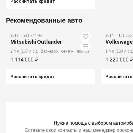
Рассчитать кредит
Получить предложение
Рекомендованные авто
2012
·
221 744 км
2014
·
161 305 
Mitsubishi Outlander
Volkswage
2.4 л (167 л.с.), Вариатор, бензин, полный
1.4 л (150 л.с
1 114 000 ₽
1 220 000 
Рассчитать кредит
Рассчитать
Получить предложение
Получ
Нужна помощь с выбором автомоб
Оставьте свои контакты и наш менеджер проконс