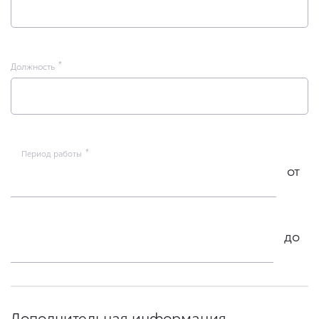
Должность
Период работы
от
до
Дополнительная информация