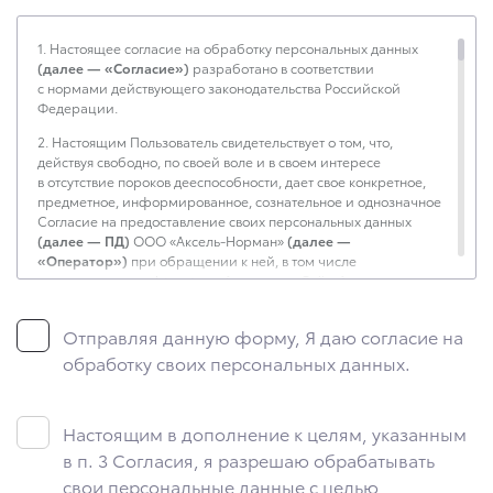
1. Настоящее согласие на обработку персональных данных
(далее — «Согласие»)
разработано в соответствии
с нормами действующего законодательства Российской
Федерации.
2. Настоящим Пользователь свидетельствует о том, что,
действуя свободно, по своей воле и в своем интересе
в отсутствие пороков дееспособности, дает свое конкретное,
предметное, информированное, сознательное и однозначное
Согласие на предоставление своих персональных данных
(далее — ПД)
ООО «Аксель-Норман»
(далее —
«Оператор»)
при обращении к ней, в том числе
посредством
axsel-toyota.ru
(далее — «Сайт»)
, а также
уполномоченным Операторам лицам, а именно:
Отправляя данную форму, Я даю согласие на
ООО «Трейдинс.ру» (ИНН: 6670323209, адрес: г. Москва,
муниципальный округ Можайский вн.тер. г., тер. Сколково
обработку своих персональных данных.
инновационного центра, Большой б-р, д. 42, стр. 1, ЭТАЖ -1,
ПОМЕЩ. 150 РМ4) в целях технической поддержки Сайта,
функционально совмещенного с программным
Настоящим в дополнение к целям, указанным
обеспечением ООО «Трейдинс.ру», обеспечения технической
возможности коммуникации Пользователя и Оператора
в п. 3 Согласия, я разрешаю обрабатывать
способами, доступными на Сайте;
свои персональные данные с целью