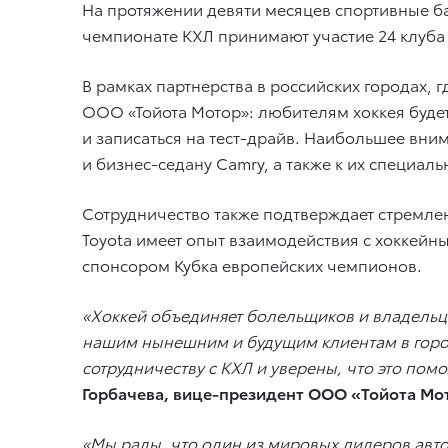
На протяжении девяти месяцев спортивные б
чемпионате КХЛ принимают участие 24 клуба и
В рамках партнерства в российских городах,
ООО «Тойота Мотор»: любителям хоккея будет
и записаться на тест-драйв. Наибольшее вни
и бизнес-седану Camry, а также к их специа
Сотрудничество также подтверждает стремлен
Toyota имеет опыт взаимодействия с хоккейн
спонсором Кубка европейских чемпионов.
«Хоккей объединяет болельщиков и владельце
нашим нынешним и будущим клиентам в город
сотрудничеству с КХЛ и уверены, что это по
Горбачева, вице-президент ООО «Тойота Мо
«Мы рады, что один из мировых лидеров авт