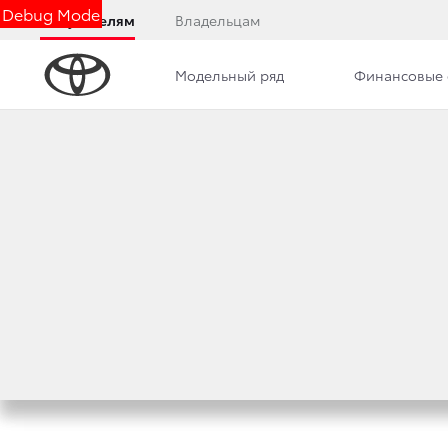
Debug Mode
Покупателям
Владельцам
Модельный ряд
Финансовые 
Тойота Центр Мурманск
Новости
Преимущес
TOYOTA СТАЛА П
КОНТИНЕНТАЛЬНО
10 сентября 2021 г.
Поделиться