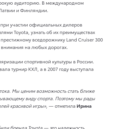
ирокую аудиторию. В международном
 Латвии и Финляндии.
ти при участии официальных дилеров
лями Toyota, узнать об их преимуществах
 престижному вседорожнику Land Cruiser 300
е внимания на любых дорогах.
яризации спортивной культуры в России.
ла турнир КХЛ, а в 2007 году выступала
стока. Мы ценим возможность стать ближе
тывающему виду спорта. Поэтому мы рады
елей красивой игры»
, — отметила
Ирина
или бренда Toyota — это надежность,