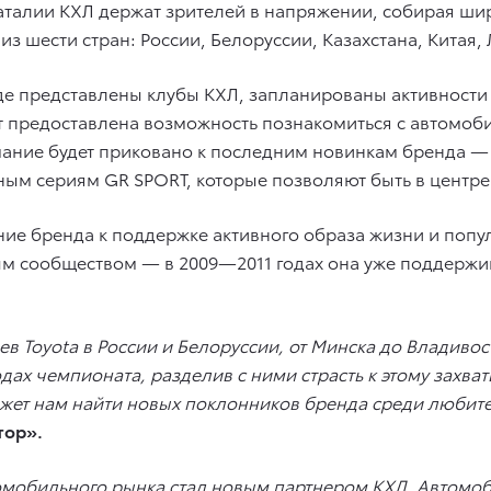
аталии КХЛ держат зрителей в напряжении, собирая ш
з шести стран: России, Белоруссии, Казахстана, Китая,
 где представлены клубы КХЛ, запланированы активнос
 предоставлена возможность познакомиться с автомоби
мание будет приковано к последним новинкам бренда —
льным сериям GR SPORT, которые позволяют быть в центр
ие бренда к поддержке активного образа жизни и попул
ым сообществом — в 2009—2011 годах она уже поддержива
в Toyota в России и Белоруссии, от Минска до Владиво
ах чемпионата, разделив с ними страсть к этому захва
может нам найти новых поклонников бренда среди любит
тор».
омобильного рынка стал новым партнером КХЛ. Автомоб