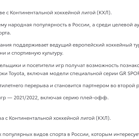
тве с Континентальной хоккейной лигой (КХЛ).
ему народная популярность в России, а среди целевой 
орта.
пания поддерживает ведущий европейский хоккейный ту
и и спортивную культуру.
олельщики и посетители игр получат возможность позна
ки Toyota, включая модели специальной серии GR SPOR
тилетнего перерыва и становится партнером во второй р
игр — 2021/2022, включая серию плей-офф.
ва с Континентальной хоккейной лигой (КХЛ).
 популярных видов спорта в России, которым интересу